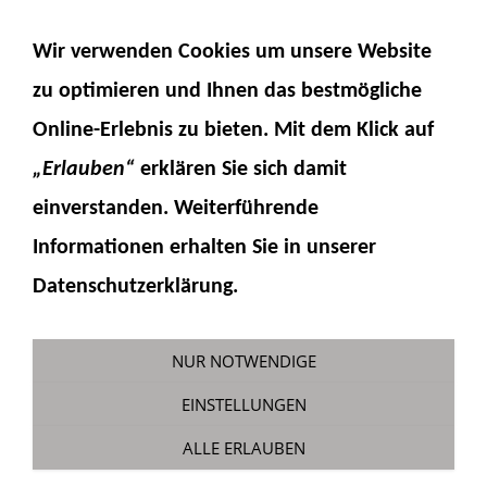
NAVIGATION EINBLENDEN
Wir verwenden Cookies um unsere Website
zu optimieren und Ihnen das
bestmögliche
Online-Erlebnis
zu bieten. Mit dem Klick auf
„Erlauben“
erklären Sie sich damit
einverstanden. Weiterführende
Informationen erhalten Sie in unserer
1
2
3
4
5
Datenschutzerklärung.
WIE SOLLEN WIR DIE WAREN VERSENDEN?
NUR NOTWENDIGE
6,90 €
Standardversand
EINSTELLUNGEN
Lieferung von Produkten, die ab Lager
ALLE ERLAUBEN
verfügbar sind, innerhalb von 2-3 Werktagen.