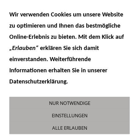
NAVIGATION EINBLENDEN
Wir verwenden Cookies um unsere Website
Mini-Hydraulikventil mit
zu optimieren und Ihnen das
bestmögliche
Online-Erlebnis
zu bieten. Mit dem Klick auf
Servohalter für Hitec HS81
„Erlauben“
erklären Sie sich damit
Sie sind hier:
Fumotec
»
Hydraulik
»
Ventile
einverstanden. Weiterführende
Informationen erhalten Sie in unserer
MINI-HYDRAULIKVENTIL MIT SERVOHALTER FÜR HITEC HS81
Datenschutzerklärung.
Artikelnummer:
15-5
NUR NOTWENDIGE
159,00 €
EINSTELLUNGEN
ALLE ERLAUBEN
Inkl. 19 % USt. zzgl.
Versand