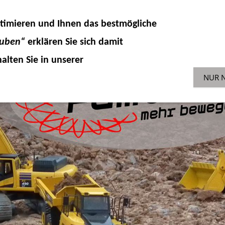
DELLKOMPONENTEN
HYDRAULIK
ZUBEHÖR 
timieren und Ihnen das
bestmögliche
SONDERAKTIONEN
GEBR
ENGLISH-SHOP
auben“
erklären Sie sich damit
alten Sie in unserer
NUR 