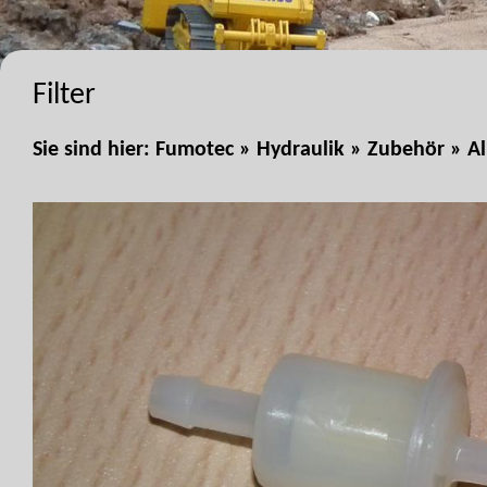
Filter
Sie sind hier:
Fumotec
»
Hydraulik
»
Zubehör
»
A