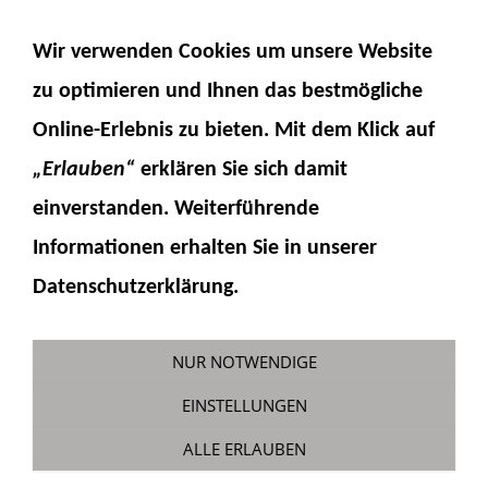
NAVIGATION EINBLENDEN
Wir verwenden Cookies um unsere Website
zu optimieren und Ihnen das
bestmögliche
Online-Erlebnis
zu bieten. Mit dem Klick auf
„Erlauben“
erklären Sie sich damit
einverstanden. Weiterführende
Informationen erhalten Sie in unserer
Steckanschluss M3 gerade 3mm
Datenschutzerklärung.
Schlauch
Sie sind hier:
Fumotec
»
Hydraulik
»
Zubehör
NUR NOTWENDIGE
»
Hydraulikanschlüsse M3
EINSTELLUNGEN
ALLE ERLAUBEN