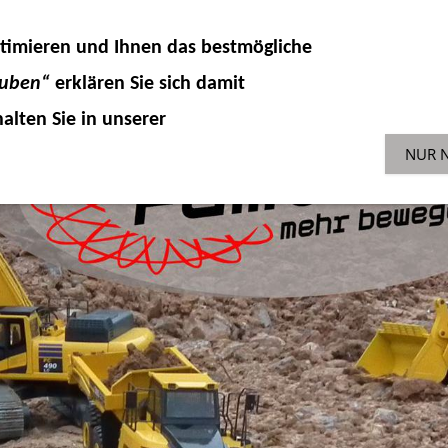
DELLKOMPONENTEN
HYDRAULIK
ZUBEHÖR 
timieren und Ihnen das
bestmögliche
SONDERAKTIONEN
GEBR
ENGLISH-SHOP
auben“
erklären Sie sich damit
alten Sie in unserer
NUR 