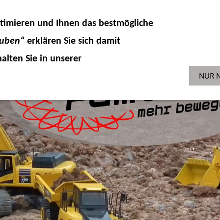
DELLKOMPONENTEN
HYDRAULIK
ZUBEHÖR 
timieren und Ihnen das
bestmögliche
SONDERAKTIONEN
GEBR
ENGLISH-SHOP
auben“
erklären Sie sich damit
alten Sie in unserer
NUR 