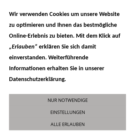
NAVIGATION EINBLENDEN
Wir verwenden Cookies um unsere Website
zu optimieren und Ihnen das
bestmögliche
Online-Erlebnis
zu bieten. Mit dem Klick auf
„Erlauben“
erklären Sie sich damit
einverstanden. Weiterführende
Informationen erhalten Sie in unserer
Y-Steckverbinder Ø 4 mm
Datenschutzerklärung.
Sie sind hier:
Fumotec
»
Hydraulik
»
Zubehör
»
Hydraulikverbinder
NUR NOTWENDIGE
EINSTELLUNGEN
ALLE ERLAUBEN