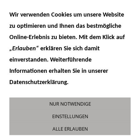
NAVIGATION EINBLENDEN
Wir verwenden Cookies um unsere Website
zu optimieren und Ihnen das
bestmögliche
Online-Erlebnis
zu bieten. Mit dem Klick auf
„Erlauben“
erklären Sie sich damit
einverstanden. Weiterführende
Informationen erhalten Sie in unserer
H14-1-4
Datenschutzerklärung.
Sie sind hier:
Fumotec
»
Hydraulik
»
Zylinder
»
12 mm Zylinderteile
NUR NOTWENDIGE
EINSTELLUNGEN
ALLE ERLAUBEN