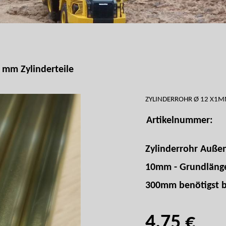
 mm Zylinderteile
ZYLINDERROHR Ø 12 X1
Artikelnummer:
Zylinderrohr Auße
10mm - Grundlänge
300mm benötigst be
4,75 €