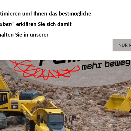
DELLKOMPONENTEN
HYDRAULIK
ZUBEHÖR 
timieren und Ihnen das
bestmögliche
SONDERAKTIONEN
GEBR
ENGLISH-SHOP
auben“
erklären Sie sich damit
alten Sie in unserer
NUR 