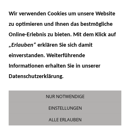
NAVIGATION EINBLENDEN
Wir verwenden Cookies um unsere Website
zu optimieren und Ihnen das
bestmögliche
Online-Erlebnis
zu bieten. Mit dem Klick auf
„Erlauben“
erklären Sie sich damit
einverstanden. Weiterführende
Informationen erhalten Sie in unserer
H16-1-1
Datenschutzerklärung.
Sie sind hier:
Fumotec
»
Hydraulik
»
Zylinder
»
16 mm Zylinderteile
NUR NOTWENDIGE
EINSTELLUNGEN
ALLE ERLAUBEN