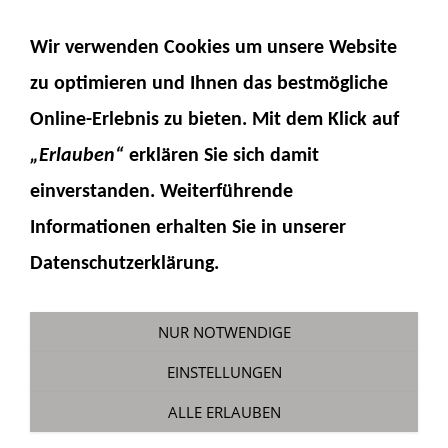
NAVIGATION EINBLENDEN
Wir verwenden Cookies um unsere Website
zu optimieren und Ihnen das
bestmögliche
Online-Erlebnis
zu bieten. Mit dem Klick auf
„Erlauben“
erklären Sie sich damit
einverstanden. Weiterführende
Informationen erhalten Sie in unserer
H16-1-6
Datenschutzerklärung.
Sie sind hier:
Fumotec
»
Hydraulik
»
Zylinder
»
16 mm Zylinderteile
NUR NOTWENDIGE
EINSTELLUNGEN
ALLE ERLAUBEN