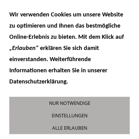
NAVIGATION EINBLENDEN
Wir verwenden Cookies um unsere Website
zu optimieren und Ihnen das
bestmögliche
Online-Erlebnis
zu bieten. Mit dem Klick auf
„Erlauben“
erklären Sie sich damit
einverstanden. Weiterführende
Informationen erhalten Sie in unserer
Zylinder 20 mm Teilesatz
Datenschutzerklärung.
Sie sind hier:
Fumotec
»
Hydraulik
»
Zylinder
»
Zylinderteilesätze
NUR NOTWENDIGE
EINSTELLUNGEN
ALLE ERLAUBEN