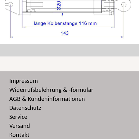
Impressum
Widerrufsbelehrung & -formular
AGB & Kundeninformationen
Datenschutz
Service
Versand
Kontakt