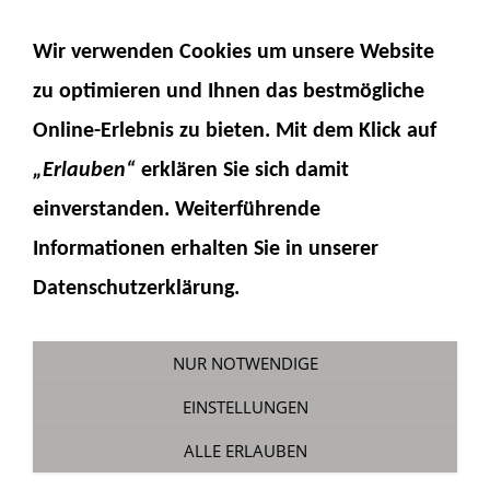
NAVIGATION EINBLENDEN
Wir verwenden Cookies um unsere Website
zu optimieren und Ihnen das
bestmögliche
Online-Erlebnis
zu bieten. Mit dem Klick auf
„Erlauben“
erklären Sie sich damit
einverstanden. Weiterführende
Informationen erhalten Sie in unserer
1-Steg Metallkettenglied inkl.
Datenschutzerklärung.
Kettenbolzen
Sie sind hier:
Fumotec
»
Modellkomponenten
NUR NOTWENDIGE
»
Raupe
EINSTELLUNGEN
ALLE ERLAUBEN