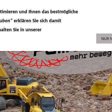
DELLKOMPONENTEN
HYDRAULIK
ZUBEHÖR 
timieren und Ihnen das
bestmögliche
SONDERAKTIONEN
GEBR
ENGLISH-SHOP
auben“
erklären Sie sich damit
alten Sie in unserer
NUR 