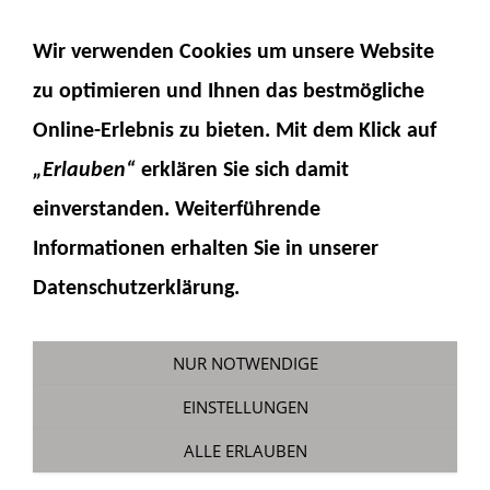
NAVIGATION EINBLENDEN
Wir verwenden Cookies um unsere Website
zu optimieren und Ihnen das
bestmögliche
Online-Erlebnis
zu bieten. Mit dem Klick auf
„Erlauben“
erklären Sie sich damit
einverstanden. Weiterführende
Informationen erhalten Sie in unserer
Scheinwerfer 9x9 mm für SMD
Datenschutzerklärung.
LED
Sie sind hier:
Fumotec
»
Modellzubehör
»
NUR NOTWENDIGE
Beleuchtung
EINSTELLUNGEN
ALLE ERLAUBEN