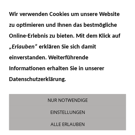
NAVIGATION EINBLENDEN
Wir verwenden Cookies um unsere Website
zu optimieren und Ihnen das
bestmögliche
Online-Erlebnis
zu bieten. Mit dem Klick auf
„Erlauben“
erklären Sie sich damit
einverstanden. Weiterführende
Informationen erhalten Sie in unserer
Lampenbügel D71-24 mit
Datenschutzerklärung.
Aufnahme für RKL
Sie sind hier:
Fumotec
»
Modellzubehör
»
NUR NOTWENDIGE
Komatsu D71
EINSTELLUNGEN
ALLE ERLAUBEN