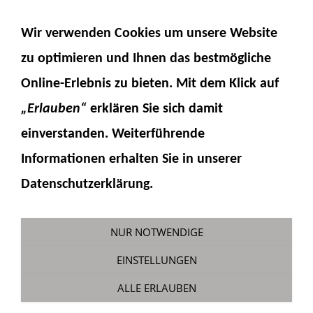
NAVIGATION EINBLENDEN
Wir verwenden Cookies um unsere Website
zu optimieren und Ihnen das
bestmögliche
Online-Erlebnis
zu bieten. Mit dem Klick auf
„Erlauben“
erklären Sie sich damit
einverstanden. Weiterführende
Informationen erhalten Sie in unserer
290-107 Roderechen
Datenschutzerklärung.
Sie sind hier:
Fumotec
»
Modellzubehör
»
Komatsu PC228
NUR NOTWENDIGE
EINSTELLUNGEN
ALLE ERLAUBEN