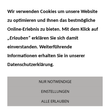
NAVIGATION EINBLENDEN
Wir verwenden Cookies um unsere Website
zu optimieren und Ihnen das
bestmögliche
Online-Erlebnis
zu bieten. Mit dem Klick auf
„Erlauben“
erklären Sie sich damit
einverstanden. Weiterführende
Informationen erhalten Sie in unserer
Bausatz Sortiergreifer für PC290 /
Datenschutzerklärung.
PC228 Gitter
Sie sind hier:
Fumotec
»
Modellzubehör
»
NUR NOTWENDIGE
Komatsu PC228
EINSTELLUNGEN
ALLE ERLAUBEN
(nicht montiert, nicht lackiert)