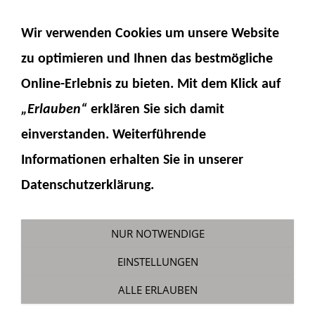
NAVIGATION EINBLENDEN
Wir verwenden Cookies um unsere Website
zu optimieren und Ihnen das
bestmögliche
Online-Erlebnis
zu bieten. Mit dem Klick auf
„Erlauben“
erklären Sie sich damit
einverstanden. Weiterführende
Informationen erhalten Sie in unserer
Elektronikset (Servos und Regler)
Datenschutzerklärung.
WA100
Sie sind hier:
Fumotec
»
Modellzubehör
»
NUR NOTWENDIGE
Komatsu WA100
EINSTELLUNGEN
ALLE ERLAUBEN