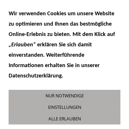
NAVIGATION EINBLENDEN
Wir verwenden Cookies um unsere Website
zu optimieren und Ihnen das
bestmögliche
Online-Erlebnis
zu bieten. Mit dem Klick auf
„Erlauben“
erklären Sie sich damit
einverstanden. Weiterführende
Informationen erhalten Sie in unserer
Bauservice HM300-5-Achse
Datenschutzerklärung.
Sie sind hier:
Fumotec
»
Modelle
»
Komatsu
HM300-5
NUR NOTWENDIGE
EINSTELLUNGEN
ALLE ERLAUBEN