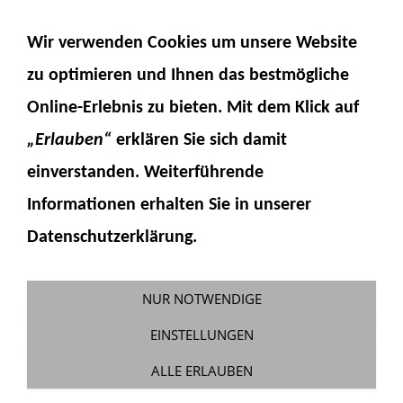
NAVIGATION EINBLENDEN
Wir verwenden Cookies um unsere Website
zu optimieren und Ihnen das
bestmögliche
Online-Erlebnis
zu bieten. Mit dem Klick auf
„Erlauben“
erklären Sie sich damit
einverstanden. Weiterführende
Informationen erhalten Sie in unserer
PC490-11V2MRD spätsommer
Datenschutzerklärung.
spezial
Sie sind hier:
Fumotec
»
Sonderaktionen
NUR NOTWENDIGE
EINSTELLUNGEN
ALLE ERLAUBEN