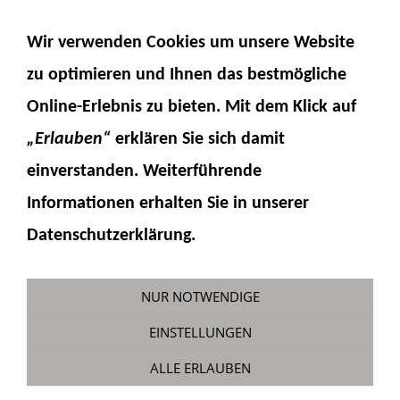
NAVIGATION EINBLENDEN
Wir verwenden Cookies um unsere Website
zu optimieren und Ihnen das
bestmögliche
Online-Erlebnis
zu bieten. Mit dem Klick auf
„Erlauben“
erklären Sie sich damit
einverstanden. Weiterführende
Informationen erhalten Sie in unserer
Spritze 120ml
Datenschutzerklärung.
Sie sind hier:
Fumotec
»
Zubehör Allgemein
»
Kleb- und Schmierstoffe
NUR NOTWENDIGE
Ideal zum Auffüllen oder Absaugen von
EINSTELLUNGEN
Hydrauliköl. Besonders leichtgängig durch
ALLE ERLAUBEN
Silikonkolben