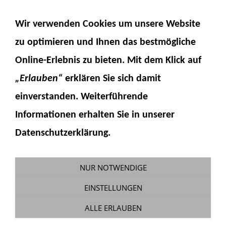
NAVIGATION EINBLENDEN
Wir verwenden Cookies um unsere Website
zu optimieren und Ihnen das
bestmögliche
Online-Erlebnis
zu bieten. Mit dem Klick auf
„Erlauben“
erklären Sie sich damit
einverstanden. Weiterführende
Informationen erhalten Sie in unserer
15-36 Hydraulikschlauchzange
Datenschutzerklärung.
6mm
Sie sind hier:
Fumotec
»
Zubehör Allgemein
»
NUR NOTWENDIGE
Werkzeug
EINSTELLUNGEN
ALLE ERLAUBEN